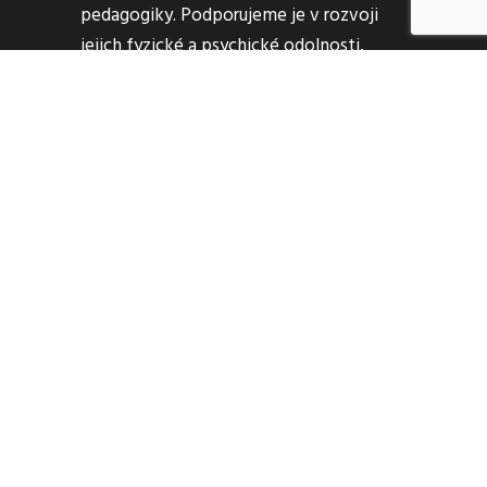
pedagogiky. Podporujeme je v rozvoji
jejich fyzické a psychické odolnosti,
samostatnosti a soběstačnosti,
vzájemnému respektu a úctě.
Zůstaňme ve spojení
+420 606 871 560
info@zahradkatroja.cz
Na Farkách ev. č. 124
171 00 Praha-Troja
Jsme na sítích